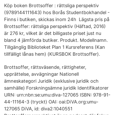
Köp boken Brottsoffer : rättsliga perspektiv
(9789144111643) hos Borås Studentbokhandel -
Finns i butiken, skickas inom 24h Lägsta pris på
Brottsoffer: rättsliga perspektiv (Häftad, 2016)
är 276 kr, vilket är det billigaste priset just nu
bland 4 jämförda butiker. Produkt. Modellnamn.
Tillgänglig Biblioteket Plan 1 Kursreferens (Kan
tillfälligt lånas hem) (KURSBOK Brottsoffer).
Brottsoffer, rättsväsende, rättigheter,
upprättelse, avvägningar Nationell
ämneskategori Juridik (exklusive juridik och
samhälle) Forskningsämne juridik Identifikatorer
URN: urn:nbn:se:umu:diva-127065 ISBN: 978-91-
44-11164-3 (tryckt) OAI: oai:DiVA.org:umu-
127065 DiVA, id: diva2:1040551