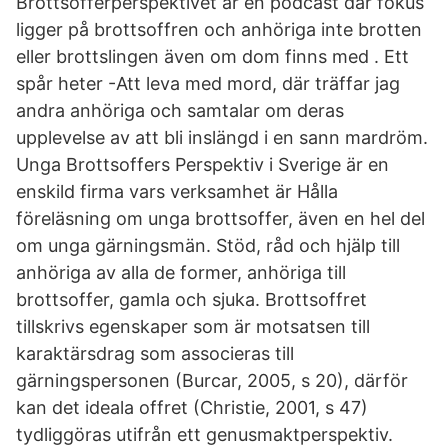
Brottsofferperspektivet är en podcast där fokus
ligger på brottsoffren och anhöriga inte brotten
eller brottslingen även om dom finns med . Ett
spår heter -Att leva med mord, där träffar jag
andra anhöriga och samtalar om deras
upplevelse av att bli inslängd i en sann mardröm.
Unga Brottsoffers Perspektiv i Sverige är en
enskild firma vars verksamhet är Hålla
föreläsning om unga brottsoffer, även en hel del
om unga gärningsmän. Stöd, råd och hjälp till
anhöriga av alla de former, anhöriga till
brottsoffer, gamla och sjuka. Brottsoffret
tillskrivs egenskaper som är motsatsen till
karaktärsdrag som associeras till
gärningspersonen (Burcar, 2005, s 20), därför
kan det ideala offret (Christie, 2001, s 47)
tydliggöras utifrån ett genusmaktperspektiv.