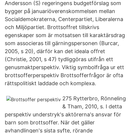
Andersson (S) regeringens budgetförslag som
bygger på januariöverenskommelsen mellan
Socialdemokraterna, Centerpartiet, Liberalerna
och Miljöpartiet. Brottsoffret tillskrivs
egenskaper som är motsatsen till karaktärsdrag
som associeras till gärningspersonen (Burcar,
2005, s 20), därför kan det ideala offret
(Christie, 2001, s 47) tydliggöras utifrån ett
genusmaktperspektiv. Vik­tig sym­bol­fråga ur ett
brottsof­fer­per­spek­tiv Brottsof­fer­frå­gor är ofta
rätts­po­li­tiskt lad­dade och kom­plexa.
275 Rytterbro, Rönneling
& Tham, 2010, s. I detta
perspektiv understryk's aktörerna's ansvar för
barn som brottsoffer. När det gäller
avhandlingen's sista syfte, rörande