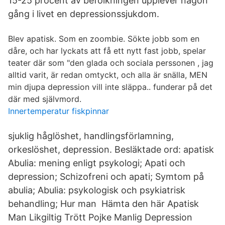
15-25 procent av befolkningen upplever någon
gång i livet en depressionssjukdom.
Blev apatisk. Som en zoombie. Sökte jobb som en
dåre, och har lyckats att få ett nytt fast jobb, spelar
teater där som "den glada och sociala perssonen , jag
alltid varit, är redan omtyckt, och alla är snälla, MEN
min djupa depression vill inte släppa.. funderar på det
där med självmord.
Innertemperatur fiskpinnar
sjuklig håglöshet, handlingsförlamning,
orkeslöshet, depression. Besläktade ord: apatisk
Abulia: mening enligt psykologi; Apati och
depression; Schizofreni och apati; Symtom på
abulia; Abulia: psykologisk och psykiatrisk
behandling; Hur man Hämta den här Apatisk
Man Likgiltig Trött Pojke Manlig Depression