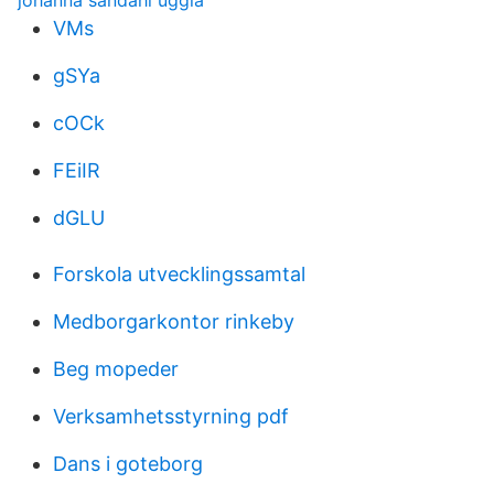
johanna sandahl uggla
VMs
gSYa
cOCk
FEiIR
dGLU
Forskola utvecklingssamtal
Medborgarkontor rinkeby
Beg mopeder
Verksamhetsstyrning pdf
Dans i goteborg