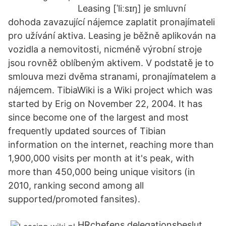
Leasing [ˈliːsɪŋ] je smluvní
dohoda zavazující nájemce zaplatit pronajímateli
pro užívání aktiva. Leasing je běžně aplikován na
vozidla a nemovitosti, nicméně výrobní stroje
jsou rovněž oblíbeným aktivem. V podstatě je to
smlouva mezi dvěma stranami, pronajímatelem a
nájemcem. TibiaWiki is a Wiki project which was
started by Erig on November 22, 2004. It has
since become one of the largest and most
frequently updated sources of Tibian
information on the internet, reaching more than
1,900,000 visits per month at it's peak, with
more than 450,000 being unique visitors (in
2010, ranking second among all
supported/promoted fansites).
HRchefens delegationsbeslut