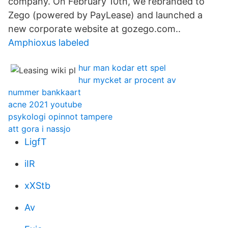
company. On February 10th, we rebranded to
Zego (powered by PayLease) and launched a
new corporate website at gozego.com..
Amphioxus labeled
hur man kodar ett spel
hur mycket ar procent av
nummer bankkaart
acne 2021 youtube
psykologi opinnot tampere
att gora i nassjo
LigfT
iIR
xXStb
Av