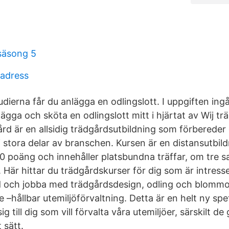
 säsong 5
 adress
dierna får du anlägga en odlingslott. I uppgiften ingå
ägga och sköta en odlingslott mitt i hjärtat av Wij tr
rd är en allsidig trädgårdsutbildning som förbereder 
i stora delar av branschen. Kursen är en distansutbild
0 poäng och innehåller platsbundna träffar, om tr
le. Här hittar du trädgårdskurser för dig som är intress
d och jobba med trädgårdsdesign, odling och blommor
–hållbar utemiljöförvaltning. Detta är en helt ny spe
 till dig som vill förvalta våra utemiljöer, särskilt de
 sätt.