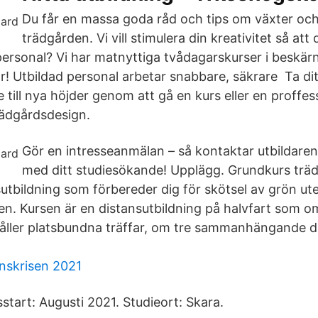
Du får en massa goda råd och tips om växter och
trädgården. Vi vill stimulera din kreativitet så at
 personal? Vi har matnyttiga tvådagarskurser i beskär
! Utbildad personal arbetar snabbare, säkrare Ta dit
 till nya höjder genom att gå en kurs eller en proffess
rädgårdsdesign.
Gör en intresseanmälan – så kontaktar utbildaren d
med ditt studiesökande! Upplägg. Grundkurs träd
sutbildning som förbereder dig för skötsel av grön ute
en. Kursen är en distansutbildning på halvfart som o
ller platsbundna träffar, om tre sammanhängande d
nskrisen 2021
start: Augusti 2021. Studieort: Skara.