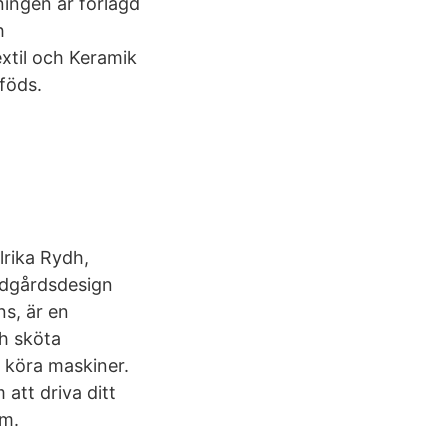
ningen är förlagd
h
xtil och Keramik
föds.
lrika Rydh,
ädgårdsdesign
ns, är en
ch sköta
h köra maskiner.
att driva ditt
mm.