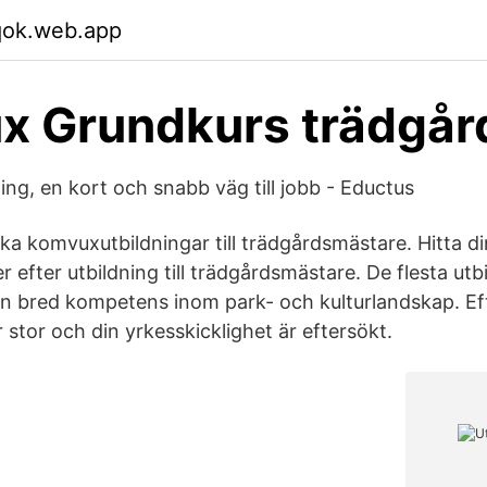
qok.web.app
x Grundkurs trädgår
ng, en kort och snabb väg till jobb - Eductus
lika komvuxutbildningar till trädgårdsmästare. Hitta di
efter utbildning till trädgårdsmästare. De flesta utb
ge en bred kompetens inom park- och kulturlandskap. E
stor och din yrkesskicklighet är eftersökt.