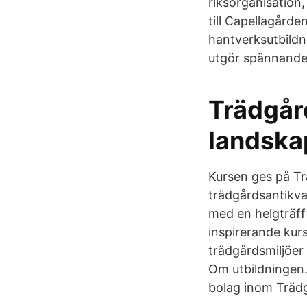
riksorganisation,
till Capellagårde
hantverksutbildn
utgör spännande
Trädgår
landska
Kursen ges på Tr
trädgårdsantikva
med en helgträff
inspirerande kurs
trädgårdsmiljöer
Om utbildningen.
bolag inom Trädg