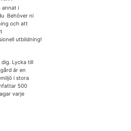
 annat i
t du Behöver ni
ning och att
t
ionell utbildning!
ig. Lycka till
gård är en
miljö i stora
mfattar 500
agar varje