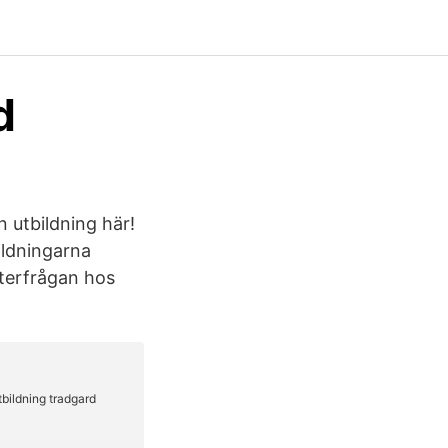
d
n utbildning här!
ildningarna
fterfrågan hos