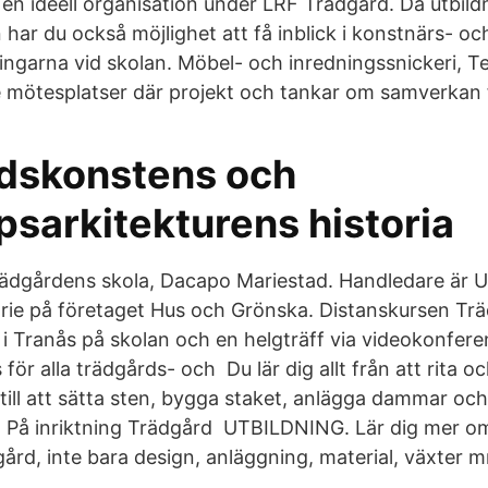
 en ideell organisation under LRF Trädgård. Då utbild
n har du också möjlighet att få inblick i konstnärs- oc
ingarna vid skolan. Möbel- och inredningssnickeri, Te
 mötesplatser där projekt och tankar om samverkan 
dskonstens och
psarkitekturens historia
ädgårdens skola, Dacapo Mariestad. Handledare är U
rie på företaget Hus och Grönska. Distanskursen Tr
 i Tranås på skolan och en helgträff via videokonfere
 för alla trädgårds- och Du lär dig allt från att rita o
 till att sätta sten, bygga staket, anlägga dammar oc
 På inriktning Trädgård UTBILDNING. Lär dig mer om 
ård, inte bara design, anläggning, material, växter 