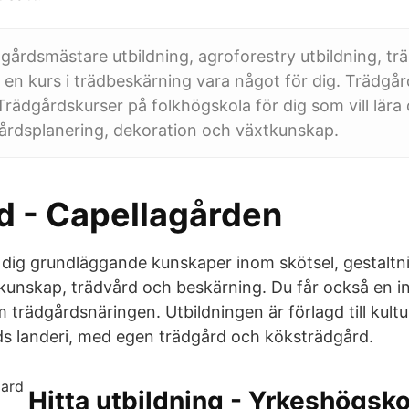
gårdsmästare utbildning, agroforestry utbildning, t
er en kurs i trädbeskärning vara något för dig. Trädgå
Trädgårdskurser på folkhögskola för dig som vill lära 
årdsplanering, dekoration och växtkunskap.
d - Capellagården
 dig grundläggande kunskaper inom skötsel, gestaltn
kunskap, trädvård och beskärning. Du får också en inb
 trädgårdsnäringen. Utbildningen är förlagd till kult
ds landeri, med egen trädgård och köksträdgård.
Hitta utbildning - Yrkeshögsk