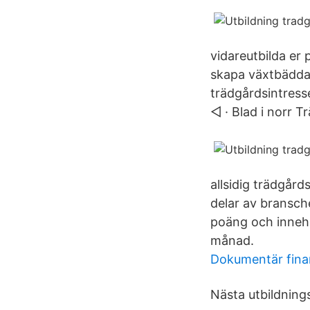
vidareutbilda er
skapa växtbäddar
trädgårdsintresse
◅ · Blad i norr T
allsidig trädgård
delar av bransch
poäng och innehå
månad.
Dokumentär fina
Nästa utbildnings