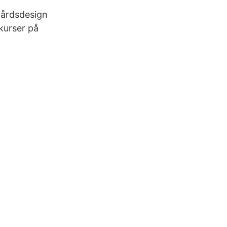
gårdsdesign
skurser på