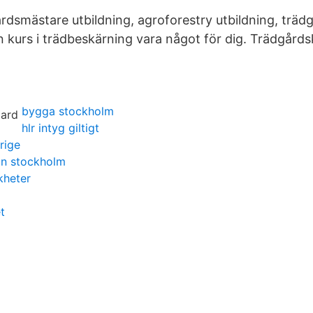
rdsmästare utbildning, agroforestry utbildning, träd
en kurs i trädbeskärning vara något för dig. Trädgård
bygga stockholm
hlr intyg giltigt
rige
on stockholm
kheter
t