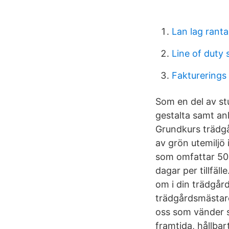
Lan lag ranta
Line of duty
Fakturerings
Som en del av stu
gestalta samt anl
Grundkurs trädgå
av grön utemiljö 
som omfattar 50
dagar per tillfäl
om i din trädgår
trädgårdsmästare 
oss som vänder sig
framtida, hållbart