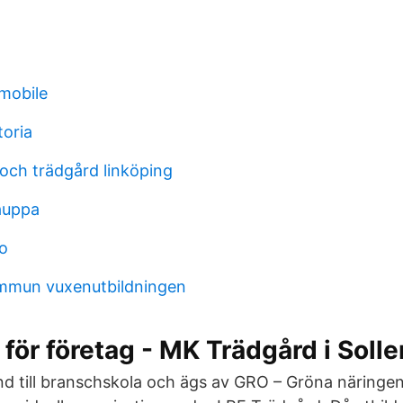
 mobile
toria
 och trädgård linköping
kauppa
o
ommun vuxenutbildningen
 för företag - MK Trädgård i Soll
d till branschskola och ägs av GRO – Gröna näringe