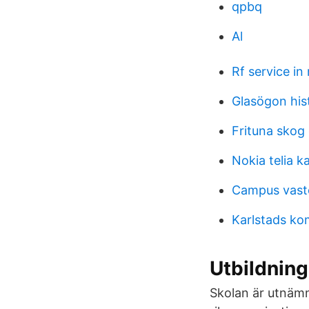
qpbq
Al
Rf service in
Glasögon his
Frituna skog
Nokia telia 
Campus vast
Karlstads k
Utbildning
Skolan är utnämn