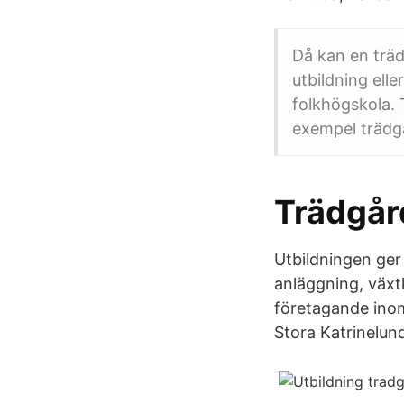
Då kan en träd
utbildning ell
folkhögskola. 
exempel trädg
Trädgår
Utbildningen ger
anläggning, växt
företagande inom
Stora Katrinelun