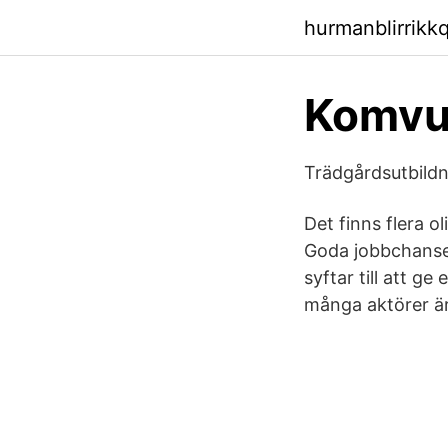
hurmanblirrikk
Komvu
Trädgårdsutbildni
Det finns flera o
Goda jobbchanser 
syftar till att 
många aktörer är 