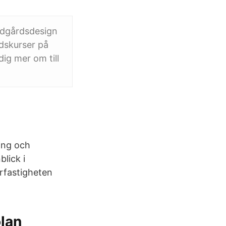
rädgårdsdesign
rdskurser på
dig mer om till
ing och
lick i
urfastigheten
olan