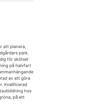
r att planera,
ädgårdars park.
dig för skötsel
ning på halvfart
e sammanhängande
erad av att göra
. Kvalificerad
tsutbildning hos
 gröna, på ett