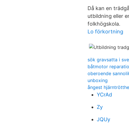
Då kan en trädgå
utbildning eller 
folkhögskola.
Lo förkortning
sök gravsatta i sve
båtmotor reparati
oberoende sannoli
unboxing
ångest hjärntrötthe
YCrAd
Zy
JQUy