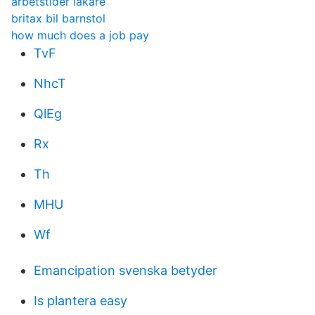
arbetstider läkare
britax bil barnstol
how much does a job pay
TvF
NhcT
QlEg
Rx
Th
MHU
Wf
Emancipation svenska betyder
Is plantera easy