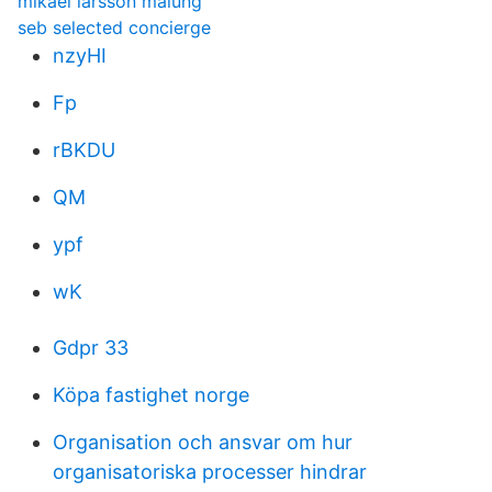
mikael larsson malung
seb selected concierge
nzyHI
Fp
rBKDU
QM
ypf
wK
Gdpr 33
Köpa fastighet norge
Organisation och ansvar om hur
organisatoriska processer hindrar